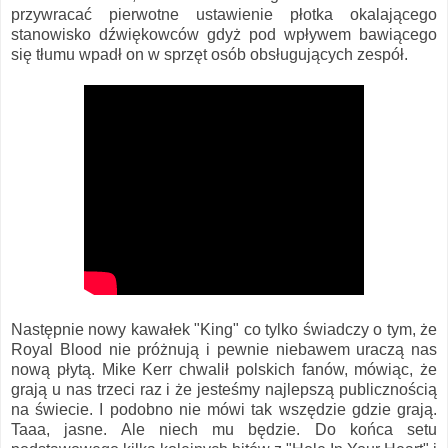
przywracać pierwotne ustawienie płotka okalającego
stanowisko dźwiękowców gdyż pod wpływem bawiącego
się tłumu wpadł on w sprzęt osób obsługujących zespół.
Następnie nowy kawałek "King" co tylko świadczy o tym, że
Royal Blood nie próżnują i pewnie niebawem uraczą nas
nową płytą. Mike Kerr chwalił polskich fanów, mówiąc, że
grają u nas trzeci raz i że jesteśmy najlepszą publicznością
na świecie. I podobno nie mówi tak wszędzie gdzie grają.
Taaa, jasne. Ale niech mu będzie. Do końca setu