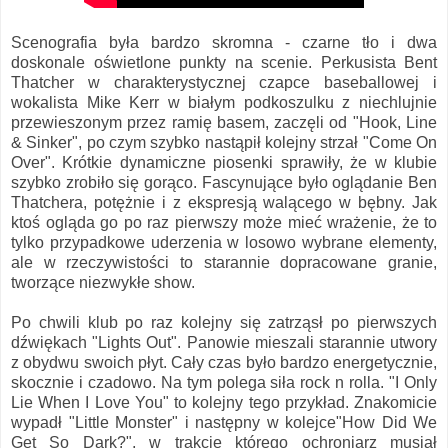
Scenografia była bardzo skromna - czarne tło i dwa
doskonale oświetlone punkty na scenie. Perkusista Bent
Thatcher w charakterystycznej czapce baseballowej i
wokalista Mike Kerr w białym podkoszulku z niechlujnie
przewieszonym przez ramię basem, zaczęli od "Hook, Line
& Sinker", po czym szybko nastąpił kolejny strzał "Come On
Over". Krótkie dynamiczne piosenki sprawiły, że w klubie
szybko zrobiło się gorąco. Fascynujące było oglądanie Ben
Thatchera, potężnie i z ekspresją walącego w bębny. Jak
ktoś ogląda go po raz pierwszy może mieć wrażenie, że to
tylko przypadkowe uderzenia w losowo wybrane elementy,
ale w rzeczywistości to starannie dopracowane granie,
tworzące niezwykłe show.
Po chwili klub po raz kolejny się zatrząsł po pierwszych
dźwiękach "Lights Out". Panowie mieszali starannie utwory
z obydwu swoich płyt. Cały czas było bardzo energetycznie,
skocznie i czadowo. Na tym polega siła rock n rolla. "I Only
Lie When I Love You" to kolejny tego przykład. Znakomicie
wypadł "Little Monster" i następny w kolejce"How Did We
Get So Dark?", w trakcie którego ochroniarz musiał