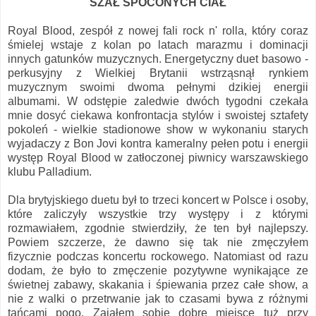
SZAŁ SPOCONYCH CIAŁ
Royal Blood, zespół z nowej fali rock n' rolla, który coraz
śmielej wstaje z kolan po latach marazmu i dominacji
innych gatunków muzycznych. Energetyczny duet basowo -
perkusyjny z Wielkiej Brytanii wstrząsnął rynkiem
muzycznym swoimi dwoma pełnymi dzikiej energii
albumami. W odstępie zaledwie dwóch tygodni czekała
mnie dosyć ciekawa konfrontacja stylów i swoistej sztafety
pokoleń - wielkie stadionowe show w wykonaniu starych
wyjadaczy z Bon Jovi kontra kameralny pełen potu i energii
występ Royal Blood w zatłoczonej piwnicy warszawskiego
klubu Palladium.
Dla brytyjskiego duetu był to trzeci koncert w Polsce i osoby,
które zaliczyły wszystkie trzy występy i z którymi
rozmawiałem, zgodnie stwierdziły, że ten był najlepszy.
Powiem szczerze, że dawno się tak nie zmęczyłem
fizycznie podczas koncertu rockowego. Natomiast od razu
dodam, że było to zmęczenie pozytywne wynikające ze
świetnej zabawy, skakania i śpiewania przez całe show, a
nie z walki o przetrwanie jak to czasami bywa z różnymi
tańcami pogo. Zająłem sobie dobre miejsce tuż przy