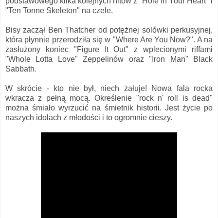
podstawowego kilka kolejnych hitów z "Hole In Your Heart" i
"Ten Tonne Skeleton" na czele.
Bisy zaczął Ben Thatcher od potężnej solówki perkusyjnej,
która płynnie przerodziła się w "Where Are You Now?". A na
zasłużony koniec "Figure It Out" z wplecionymi riffami
"Whole Lotta Love" Zeppelinów oraz "Iron Man" Black
Sabbath.
W skrócie - kto nie był, niech żałuje! Nowa fala rocka
wkracza z pełną mocą. Określenie "rock n' roll is dead"
można śmiało wyrzucić na śmietnik historii. Jest życie po
naszych idolach z młodości i to ogromnie cieszy.