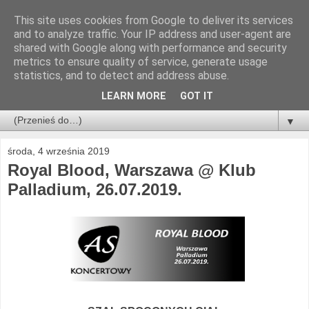
This site uses cookies from Google to deliver its services
and to analyze traffic. Your IP address and user-agent are
shared with Google along with performance and security
metrics to ensure quality of service, generate usage
statistics, and to detect and address abuse.
LEARN MORE
GOT IT
▼
środa, 4 września 2019
Royal Blood, Warszawa @ Klub
Palladium, 26.07.2019.